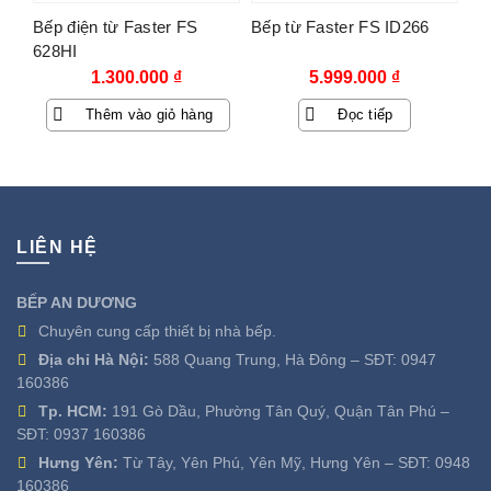
Bếp điện từ Faster FS
Bếp từ Faster FS ID266
628HI
1.300.000
₫
5.999.000
₫
Thêm vào giỏ hàng
Đọc tiếp
LIÊN HỆ
BẾP AN DƯƠNG
Chuyên cung cấp thiết bị nhà bếp.
Địa chỉ Hà Nội:
588 Quang Trung, Hà Đông – SĐT:
0947
160386
Tp. HCM:
191 Gò Dầu, Phường Tân Quý, Quận Tân Phú –
SĐT:
0937 160386
Hưng Yên:
Từ Tây, Yên Phú, Yên Mỹ, Hưng Yên – SĐT:
0948
160386