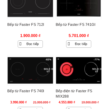
Bếp từ Faster FS 712I
Bếp từ Faster FS 741GI
1.900.000
₫
5.701.000
₫
Đọc tiếp
Đọc tiếp
-82%
-77%
SOLD O
SOLD O
UT
UT
Bếp từ Faster FS 740I
Bếp điện từ Faster FS
MIX288
Giá
Giá
Giá
Giá
3.990.000
₫
4.553.800
₫
21.900.000
₫
19.900.000
₫
gốc
hiện
gốc
hiện