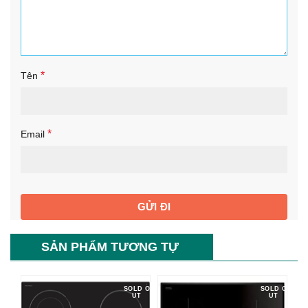
*
Tên
*
Email
SẢN PHẨM TƯƠNG TỰ
SOLD O
SOLD O
UT
UT