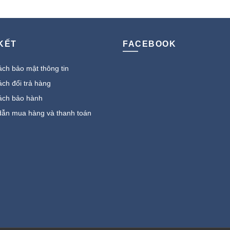
11.000.000 ₫.
là:
16.290.000 ₫.
là:
6.272.400 ₫.
8.840.000 
 KẾT
FACEBOOK
ch bảo mật thông tin
ch đổi trả hàng
ách bảo hành
ẫn mua hàng và thanh toán