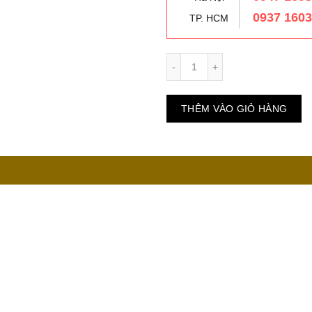
0937 160
TP. HCM
Số lượng
THÊM VÀO GIỎ HÀNG