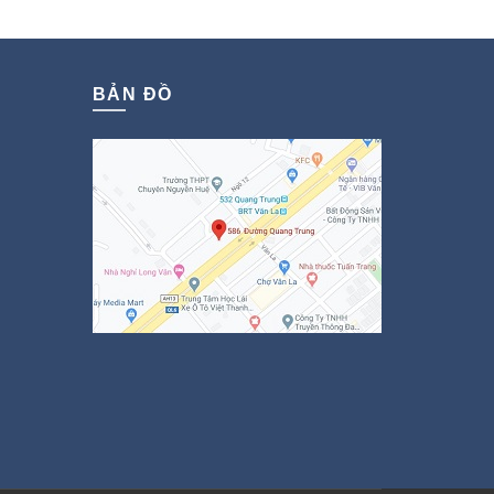
₫.
BẢN ĐỒ