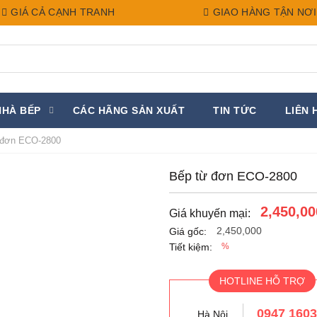
GIÁ CẢ CẠNH TRANH
GIAO HÀNG TẬN NƠI
NHÀ BẾP
CÁC HÃNG SẢN XUẤT
TIN TỨC
LIÊN 
 đơn ECO-2800
Bếp từ đơn ECO-2800
2,450,00
Giá khuyến mại:
2,450,000
Giá gốc:
Tiết kiệm:
%
HOTLINE HỖ TRỢ
0947 160
Hà Nội