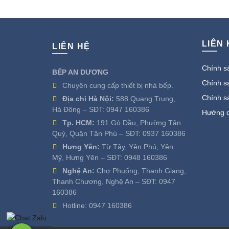
LIÊN
LIÊN HỆ
Chính sá
BẾP AN DƯƠNG
Chính sá
Chuyên cung cấp thiết bị nhà bếp.
Chính s
Địa chỉ Hà Nội:
588 Quang Trung,
Hà Đông – SĐT:
0947 160386
Hướng d
Tp. HCM:
191 Gò Dầu, Phường Tân
Quý, Quận Tân Phú – SĐT:
0937 160386
Hưng Yên:
Từ Tây, Yên Phú, Yên
Mỹ, Hưng Yên – SĐT:
0948 160386
Nghệ An:
Chợ Phuống, Thanh Giang,
Thanh Chương, Nghệ An – SĐT:
0947
160386
Hotline:
0947 160386