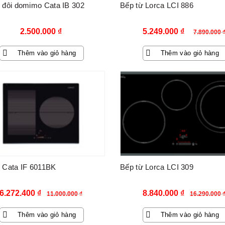
 đôi domimo Cata IB 302
Bếp từ Lorca LCI 886
Giá
Giá
2.500.000
₫
5.249.000
₫
7.890.000
gốc
hiện
Thêm vào giỏ hàng
Thêm vào giỏ hàng
là:
tại
7.890.000 ₫.
là:
-43%
5.249.000 
 Cata IF 6011BK
Bếp từ Lorca LCI 309
Giá
Giá
Giá
Giá
6.272.400
₫
8.840.000
₫
11.000.000
₫
16.290.000
gốc
hiện
gốc
hiện
Thêm vào giỏ hàng
Thêm vào giỏ hàng
là:
tại
là:
tại