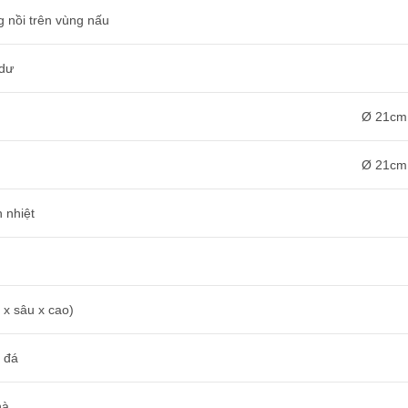
 nồi trên vùng nấu
 dư
Ø 21cm
Ø 21cm
 nhiệt
x sâu x cao)
 đá
hà