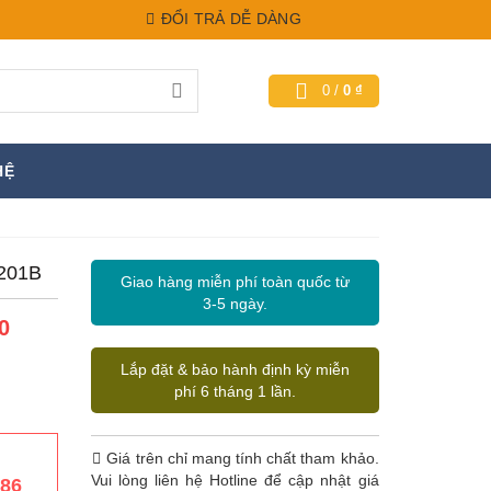
ĐỔI TRẢ DỄ DÀNG
0
/
0
₫
HỆ
201B
Giao hàng miễn phí toàn quốc từ
3-5 ngày.
0
Lắp đặt & bảo hành định kỳ miễn
phí 6 tháng 1 lần.
Giá trên chỉ mang tính chất tham khảo.
Vui lòng liên hệ Hotline để cập nhật giá
386