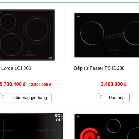
-55%
 Lorca LCI 360
Bếp từ Faster FS ID288
Giá
Giá
5.730.400
₫
3.400.000
₫
12.800.000
₫
gốc
hiện
Thêm vào giỏ hàng
Đọc tiếp
là:
tại
12.800.000 ₫.
là:
SOLD
OUT
5.730.400 ₫.