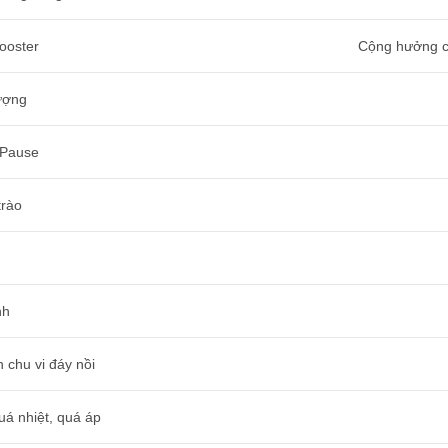
ooster
Cộng hưởng cô
ượng
/Pause
trào
nh
 chu vi đáy nồi
uá nhiệt, quá áp