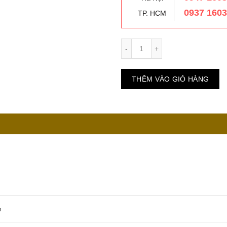
0937 160
TP. HCM
Số lượng
THÊM VÀO GIỎ HÀNG
m