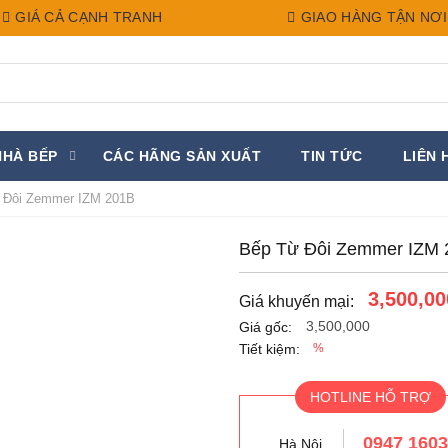
GIÁ CẢ CẠNH TRANH
GIAO HÀNG TẬN NƠI
NHÀ BẾP
CÁC HÃNG SẢN XUẤT
TIN TỨC
LIÊN 
 Đôi Zemmer IZM 201B
Bếp Từ Đôi Zemmer IZM 
3,500,00
Giá khuyến mại:
3,500,000
Giá gốc:
Tiết kiệm:
%
HOTLINE HỖ TRỢ
0947 160
Hà Nội