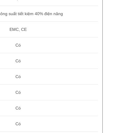
ng suất tiết kiệm 40% điện năng
EMC, CE
Có
Có
Có
Có
Có
Có