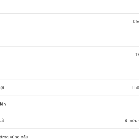
Kí
T
iệt
Thô
iển
ất
9 mức 
 từng vùng nấu