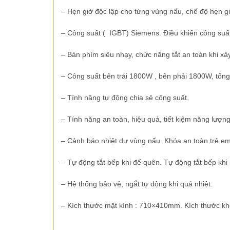
– Hẹn giờ độc lập cho từng vùng nấu, chế độ hẹn giờ
– Công suất ( IGBT) Siemens. Điều khiển công suất 
– Bàn phím siêu nhạy, chức năng tắt an toàn khi xảy
– Công suất bên trái 1800W , bên phải 1800W, tổng
– Tính năng tự động chia sẻ công suất.
– Tính năng an toàn, hiệu quả, tiết kiệm năng lượng
– Cảnh báo nhiệt dư vùng nấu. Khóa an toàn trẻ em
– Tự động tắt bếp khi để quên. Tự động tắt bếp khi 
– Hệ thống bảo vệ, ngắt tự động khi quá nhiệt.
– Kích thước mặt kính : 710×410mm. Kích thước k