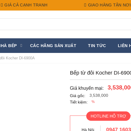
GIÁ CẢ CẠNH TRANH
GIAO HÀNG TẬN NƠI
NHÀ BẾP
CÁC HÃNG SẢN XUẤT
TIN TỨC
LIÊN 
 đôi Kocher DI-6900A
Bếp từ đôi Kocher DI-69
3,538,00
Giá khuyến mại:
3,538,000
Giá gốc:
Tiết kiệm:
%
HOTLINE HỖ TRỢ
0947 160
Hà Nội