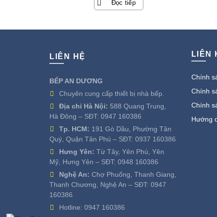
Đọc tiếp
là:
tại
21.900.000 ₫.
là:
3.990.000 ₫.
LIÊN
LIÊN HỆ
Chính sá
BẾP AN DƯƠNG
Chính sá
Chuyên cung cấp thiết bị nhà bếp.
Chính s
Địa chỉ Hà Nội:
588 Quang Trung,
Hà Đông – SĐT:
0947 160386
Hướng d
Tp. HCM:
191 Gò Dầu, Phường Tân
Quý, Quận Tân Phú – SĐT:
0937 160386
Hưng Yên:
Từ Tây, Yên Phú, Yên
Mỹ, Hưng Yên – SĐT:
0948 160386
Nghệ An:
Chợ Phuống, Thanh Giang,
Thanh Chương, Nghệ An – SĐT:
0947
160386
Hotline:
0947 160386