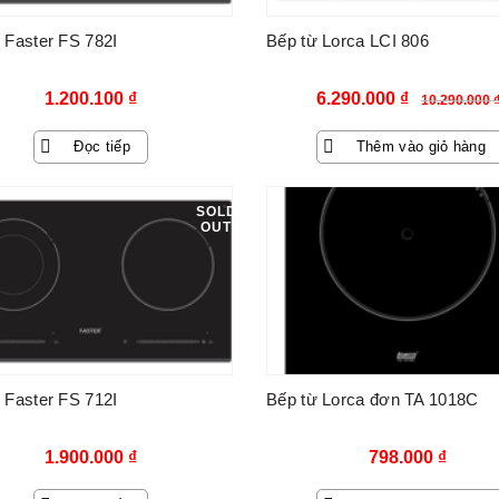
 Faster FS 782I
Bếp từ Lorca LCI 806
Giá
Giá
1.200.100
₫
6.290.000
₫
10.290.000
gốc
hiện
Đọc tiếp
Thêm vào giỏ hàng
là:
tại
10.290.000 ₫.
là:
SOLD
OUT
6.290.000 
 Faster FS 712I
Bếp từ Lorca đơn TA 1018C
1.900.000
₫
798.000
₫