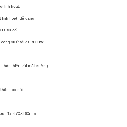
 linh hoạt.
linh hoạt, dễ dàng.
 ra sự cố.
 công suất tối đa 3600W.
, thân thiện với môi trường.
.
không có nồi.
hoét đá: 670×360mm.