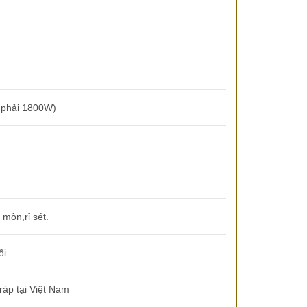
 phải 1800W)
mòn,rỉ sét.
i.
áp tại Việt Nam