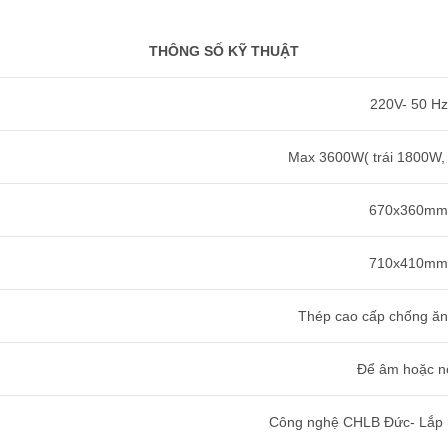
THÔNG SỐ KỸ THUẬT
220V- 50 Hz
Max 3600W( trái 1800W,
670x360mm
710x410mm
Thép cao cấp chống ăn 
Để âm hoặc nổ
Công nghệ CHLB Đức- Lắp r