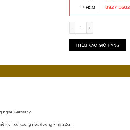
0937 160
TP. HCM
Số lượng
THÊM VÀO GIỎ HÀNG
ông nghệ Germany.
ết kích cỡ xoong nồi, đường kính 22cm.