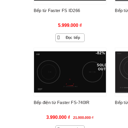
Bếp từ Faster FS ID266
Bếp từ
5.999.000
₫
Đọc tiếp
-82%
SOLD
OUT
Bếp điện từ Faster FS-740IR
Bếp từ
Giá
Giá
3.990.000
₫
21.900.000
₫
gốc
hiện