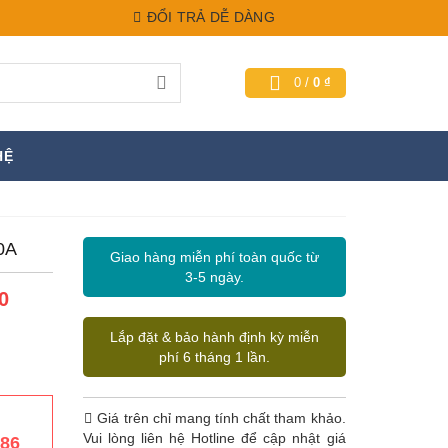
ĐỔI TRẢ DỄ DÀNG
0
/
0
₫
HỆ
00A
Giao hàng miễn phí toàn quốc từ
3-5 ngày.
0
Lắp đặt & bảo hành định kỳ miễn
phí 6 tháng 1 lần.
Giá trên chỉ mang tính chất tham khảo.
Vui lòng liên hệ Hotline để cập nhật giá
386