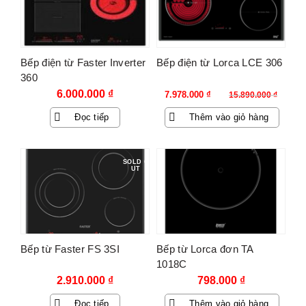
Bếp điện từ Faster Inverter
Bếp điện từ Lorca LCE 306
360
Giá
Giá
6.000.000
₫
7.978.000
₫
15.890.000
₫
gốc
hiện
Đọc tiếp
Thêm vào giỏ hàng
là:
tại
15.890.000 ₫.
là:
7.978.000 ₫.
SOLD O
UT
Bếp từ Faster FS 3SI
Bếp từ Lorca đơn TA
1018C
2.910.000
₫
798.000
₫
Đọc tiếp
Thêm vào giỏ hàng