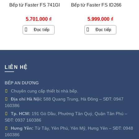
Bếp từ Faster FS 741GI
Bếp từ Faster FS ID266
5.701.000
₫
5.999.000
₫
Đọc tiếp
Đọc tiếp
LIÊN HỆ
BẾP AN DƯƠNG
Chuyên cung cấp thiết bị nhà bếp.
Địa chỉ Hà Nội:
588 Quang Trung, Hà Đông – SĐT:
0947
160386
Tp. HCM:
191 Gò Dầu, Phường Tân Quý, Quận Tân Phú –
SĐT:
0937 160386
Hưng Yên:
Từ Tây, Yên Phú, Yên Mỹ, Hưng Yên – SĐT:
0948
160386