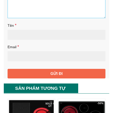
*
Tên
*
Email
SẢN PHẨM TƯƠNG TỰ
-50%
SOLD O
UT