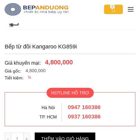
0
Bếp từ đôi Kangaroo KG859i
4,800,000
Giá khuyến mại:
4,800,000
Giá gốc:
Tiết kiệm:
%
HOTLINE HỖ TRỢ
0947 160386
Hà Nội
0937 160386
TP. HCM
Số lượng
THÊM VÀO GIỎ HÀNG