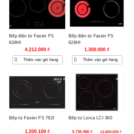
Bếp điện từ Faster FS
Bếp điện từ Faster FS
638HI
628HI
4.212.000
₫
1.300.000
₫
Thêm vào giỏ hàng
Thêm vào giỏ hàng
-55%
SOLD O
UT
Bếp từ Faster FS 782I
Bếp từ Lorca LCI 360
Giá
Giá
1.200.100
₫
5.730.400
₫
12.800.000
₫