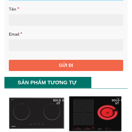
*
Tên
*
Email
SẢN PHẨM TƯƠNG TỰ
SOLD O
SOLD O
UT
UT