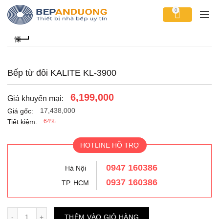
0
Bếp từ đôi KALITE KL-3900
6,199,000
Giá khuyến mại:
17,438,000
Giá gốc:
Tiết kiệm:
64%
HOTLINE HỖ TRỢ
0947 160386
Hà Nội
0937 160386
TP. HCM
Số lượng
THÊM VÀO GIỎ HÀNG