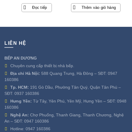
gốc
hiện
Đọc tiếp
Thêm vào giỏ hàng
là:
tại
12.800.000 ₫.
là:
5.730.400 ₫.
LIÊN HỆ
BẾP AN DƯƠNG
Chuyên cung cấp thiết bị nhà bếp.
Địa chỉ Hà Nội:
588 Quang Trung, Hà Đông – SĐT:
0947
160386
Tp. HCM:
191 Gò Dầu, Phường Tân Quý, Quận Tân Phú –
SĐT:
0937 160386
Hưng Yên:
Từ Tây, Yên Phú, Yên Mỹ, Hưng Yên – SĐT:
0948
160386
Nghệ An:
Chợ Phuống, Thanh Giang, Thanh Chương, Nghệ
An – SĐT:
0947 160386
Hotline:
0947 160386