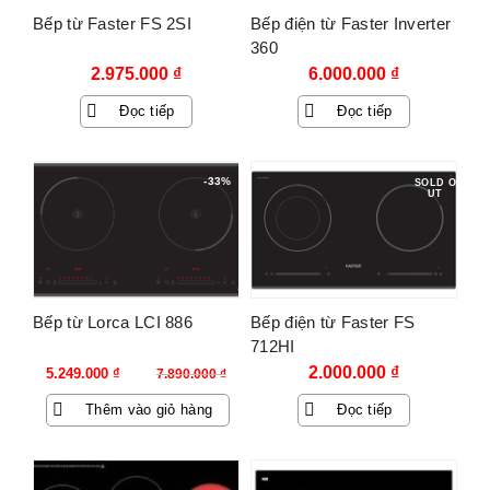
Bếp từ Faster FS 2SI
Bếp điện từ Faster Inverter
360
2.975.000
₫
6.000.000
₫
Đọc tiếp
Đọc tiếp
-33%
SOLD O
UT
Bếp từ Lorca LCI 886
Bếp điện từ Faster FS
712HI
Giá
Giá
2.000.000
₫
5.249.000
₫
7.890.000
₫
gốc
hiện
Thêm vào giỏ hàng
Đọc tiếp
là:
tại
7.890.000 ₫.
là:
5.249.000 ₫.