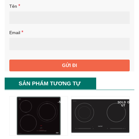
*
Tên
*
Email
SẢN PHẨM TƯƠNG TỰ
-55%
SOLD O
UT