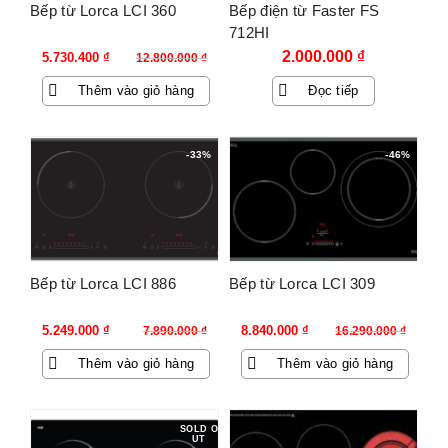
Bếp từ Lorca LCI 360
Bếp điện từ Faster FS
712HI
Giá
Giá
2.000.000
₫
5.730.400
₫
12.800.000
₫
gốc
hiện
Thêm vào giỏ hàng
Đọc tiếp
là:
tại
12.800.000 ₫.
là:
5.730.400 ₫.
-33%
-46%
Bếp từ Lorca LCI 886
Bếp từ Lorca LCI 309
Giá
Giá
Giá
Giá
5.249.000
₫
8.840.000
₫
7.890.000
₫
16.290.000
₫
gốc
hiện
gốc
hiện
Thêm vào giỏ hàng
Thêm vào giỏ hàng
là:
tại
là:
tại
7.890.000 ₫.
là:
16.290.000 ₫.
là:
5.249.000 ₫.
8.840.000 ₫.
SOLD O
UT