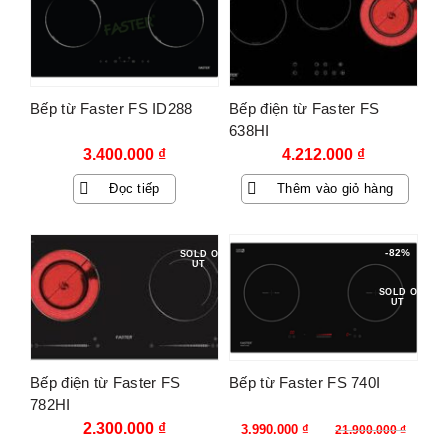
Bếp từ Faster FS ID288
Bếp điện từ Faster FS
638HI
3.400.000
₫
4.212.000
₫
Đọc tiếp
Thêm vào giỏ hàng
-82%
SOLD O
UT
SOLD O
UT
Bếp điện từ Faster FS
Bếp từ Faster FS 740I
782HI
Giá
Giá
2.300.000
₫
3.990.000
₫
21.900.000
₫
gốc
hiện