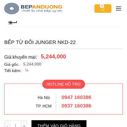
0
BẾP TỪ ĐÔI JUNGER NKD-22
5,244,000
Giá khuyến mại:
5,244,000
Giá gốc:
Tiết kiệm:
%
HOTLINE HỖ TRỢ
0947 160386
Hà Nội
0937 160386
TP. HCM
Số lượng
THÊM VÀO GIỎ HÀNG