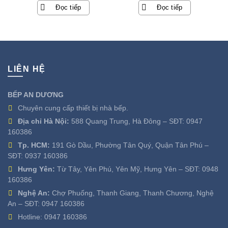
Đọc tiếp
Đọc tiếp
là:
tại
21.900.000 ₫.
là:
3.990.000 ₫.
LIÊN HỆ
BẾP AN DƯƠNG
Chuyên cung cấp thiết bị nhà bếp.
Địa chỉ Hà Nội:
588 Quang Trung, Hà Đông – SĐT:
0947
160386
Tp. HCM:
191 Gò Dầu, Phường Tân Quý, Quận Tân Phú –
SĐT:
0937 160386
Hưng Yên:
Từ Tây, Yên Phú, Yên Mỹ, Hưng Yên – SĐT:
0948
160386
Nghệ An:
Chợ Phuống, Thanh Giang, Thanh Chương, Nghệ
An – SĐT:
0947 160386
Hotline:
0947 160386