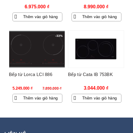
6.975.000
₫
8.990.000
₫
Thêm vào giỏ hàng
Thêm vào giỏ hàng
-33%
Bếp từ Lorca LCI 886
Bếp từ Cata IB 753BK
Giá
Giá
3.044.000
₫
5.249.000
₫
7.890.000
₫
gốc
hiện
Thêm vào giỏ hàng
Thêm vào giỏ hàng
là:
tại
7.890.000 ₫.
là:
5.249.000 ₫.