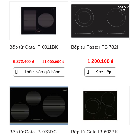
-43%
SOLD O
UT
Bếp từ Cata IF 6011BK
Bếp từ Faster FS 782I
Giá
Giá
1.200.100
₫
6.272.400
₫
11.000.000
₫
gốc
hiện
Thêm vào giỏ hàng
Đọc tiếp
là:
tại
11.000.000 ₫.
là:
6.272.400 ₫.
Bếp từ Cata IB 073DC
Bếp từ Cata IB 603BK