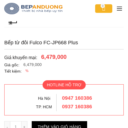
0
Bếp từ đôi Fulco FC-JP668 Plus
6,479,000
Giá khuyến mại:
6,479,000
Giá gốc:
Tiết kiệm:
%
HOTLINE HỖ TRỢ
0947 160386
Hà Nội
0937 160386
TP. HCM
Số lượng
THÊM VÀO GIỎ HÀNG