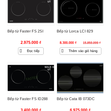
UT
Bếp từ Faster FS 2SI
Bếp từ Lorca LCI 829
Giá
Giá
2.975.000
₫
8.300.000
₫
15.850.000
₫
gốc
hiện
Đọc tiếp
Thêm vào giỏ hàng
là:
tại
15.850.000 ₫.
là:
8.300.000 ₫.
SOLD O
UT
Bếp từ Faster FS ID288
Bếp từ Cata IB 073DC
3.400.000
₫
6.975.000
₫