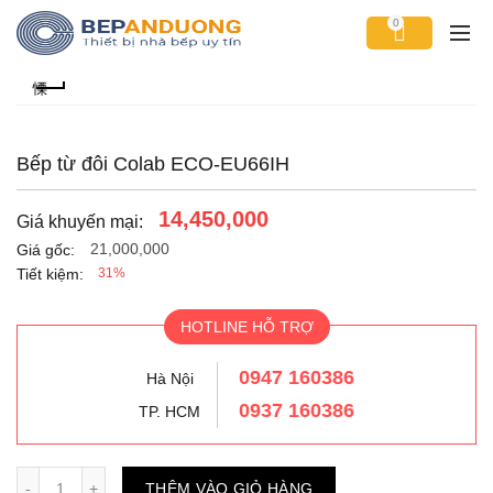
0
Bếp từ đôi Colab ECO-EU66IH
14,450,000
Giá khuyến mại:
21,000,000
Giá gốc:
Tiết kiệm:
31%
HOTLINE HỖ TRỢ
0947 160386
Hà Nội
0937 160386
TP. HCM
Số lượng
THÊM VÀO GIỎ HÀNG