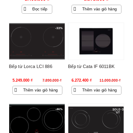
Đọc tiếp
Thêm vào giỏ hàng
-33%
-43%
Bếp từ Lorca LCI 886
Bếp từ Cata IF 6011BK
Giá
Giá
Giá
Giá
5.249.000
₫
6.272.400
₫
7.890.000
₫
11.000.000
₫
gốc
hiện
gốc
hiện
Thêm vào giỏ hàng
Thêm vào giỏ hàng
là:
tại
là:
tại
7.890.000 ₫.
là:
11.000.000 ₫.
là:
5.249.000 ₫.
6.272.400 ₫.
-46%
SOLD O
UT