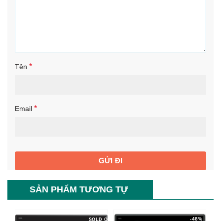
*
Tên
*
Email
SẢN PHẨM TƯƠNG TỰ
-48%
SOLD O