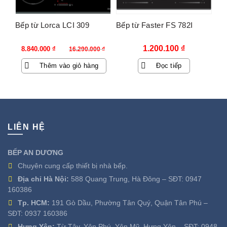
Bếp từ Lorca LCI 309
Bếp từ Faster FS 782I
Giá
Giá
1.200.100
₫
8.840.000
₫
16.290.000
₫
gốc
hiện
Thêm vào giỏ hàng
Đọc tiếp
là:
tại
16.290.000 ₫.
là:
8.840.000 ₫.
LIÊN HỆ
BẾP AN DƯƠNG
Chuyên cung cấp thiết bị nhà bếp.
Địa chỉ Hà Nội:
588 Quang Trung, Hà Đông – SĐT:
0947
160386
Tp. HCM:
191 Gò Dầu, Phường Tân Quý, Quận Tân Phú –
SĐT:
0937 160386
Hưng Yên:
Từ Tây, Yên Phú, Yên Mỹ, Hưng Yên – SĐT:
0948