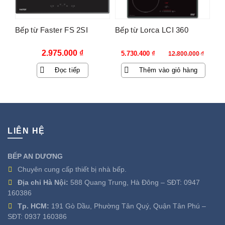
Bếp từ Faster FS 2SI
Bếp từ Lorca LCI 360
Giá
Giá
2.975.000
₫
5.730.400
₫
12.800.000
₫
gốc
hiện
Đọc tiếp
Thêm vào giỏ hàng
là:
tại
12.800.000 ₫.
là:
5.730.400 ₫.
LIÊN HỆ
BẾP AN DƯƠNG
Chuyên cung cấp thiết bị nhà bếp.
Địa chỉ Hà Nội:
588 Quang Trung, Hà Đông – SĐT:
0947
160386
Tp. HCM:
191 Gò Dầu, Phường Tân Quý, Quận Tân Phú –
SĐT:
0937 160386