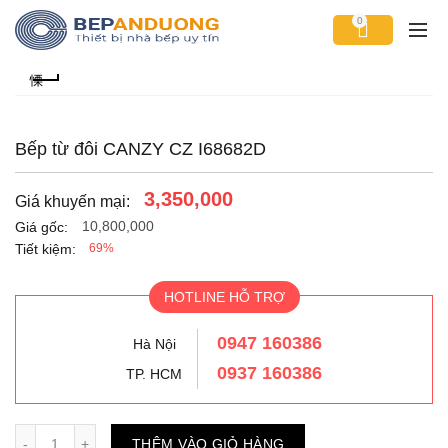
0
Bếp từ đôi CANZY CZ I68682D
3,350,000
Giá khuyến mại:
10,800,000
Giá gốc:
Tiết kiệm:
69%
HOTLINE HỖ TRỢ
0947 160386
Hà Nội
0937 160386
TP. HCM
Số lượng
THÊM VÀO GIỎ HÀNG