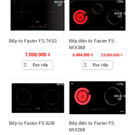
-73%
SOLD O
UT
SOLD O
UT
Bếp từ Faster FS 741G
Bếp điện từ Faster FS
MIX388
Giá
Giá
7.000.000
₫
6.484.000
₫
23.980.000
₫
gốc
hiện
Đọc tiếp
Đọc tiếp
là:
tại
23.980.000 ₫.
là:
6.484.000 ₫.
-87%
-77%
SOLD O
UT
Bếp từ Faster FS 628I
Bếp điện từ Faster FS
MIX288