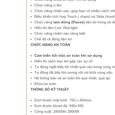
Chức năng ủ ấm
Chức năng chiên xào, giúp bạn có nhiều cách ch
Điều khiển tích hợp Touch ( chạm) và Slide (trượ
Chức năng
tạm dừng
(Pause)
tiện lợi trong sử 
Hiển thị đèn Led: Red light
Chức năng chiên xào riêng biệt
Chế độ rã đông tiện lợi
CHỨC NĂNG AN TOÀN
Cảm biến bồi trào an toàn khi sử dụng
Hiển thị cảnh báo khi gặp các sự cố
Tự động ngắt bếp khi nhiệt quá cao trong vùng n
Tự động tắt bếp khi xoong nồi rời khỏi vùng nấu
Hệ thống bảo vệ an toàn khi quá nhiệt, quá áp
Khóa an toàn
THÔNG SỐ KỸ THUẬT
Kích thước mặt kính: 750 x 450mm
Kích thước khoét đá: 690×395
Công suất: 2800Wx 2800W