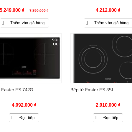
Giá
Giá
5.249.000
₫
4.212.000
₫
7.890.000
₫
gốc
hiện
Thêm vào giỏ hàng
Thêm vào giỏ hàng
là:
tại
7.890.000 ₫.
là:
SOLD
OUT
5.249.000 ₫.
 Faster FS 742G
Bếp từ Faster FS 3SI
4.092.000
₫
2.910.000
₫
Đọc tiếp
Đọc tiếp