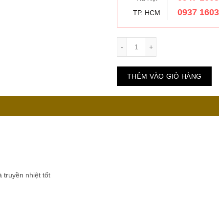
0937 160
TP. HCM
Số lượng
THÊM VÀO GIỎ HÀNG
truyền nhiệt tốt