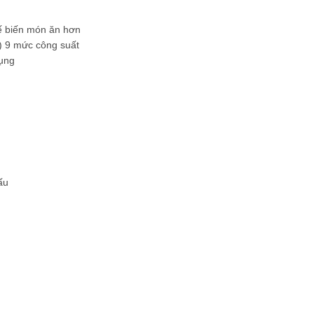
ế biến món ăn hơn
t) 9 mức công suất
dụng
ấu