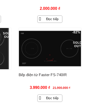
2.000.000
₫
Đọc tiếp
-82%
SOLD
OUT
SOLD
OUT
Bếp điện từ Faster FS-740IR
Giá
Giá
3.990.000
₫
21.900.000
₫
gốc
hiện
Đọc tiếp
là:
tại