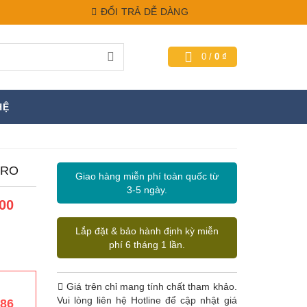
ĐỔI TRẢ DỄ DÀNG
0
/
0
₫
HỆ
PRO
Giao hàng miễn phí toàn quốc từ
3-5 ngày.
00
Lắp đặt & bảo hành định kỳ miễn
phí 6 tháng 1 lần.
Giá trên chỉ mang tính chất tham khảo.
Vui lòng liên hệ Hotline để cập nhật giá
386