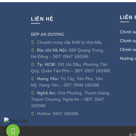
LIÊN
LIÊN HỆ
Chính sá
BẾP AN DƯƠNG
Chính sá
Chuyên cung cấp thiết bị nhà bếp.
Chính s
Địa chỉ Hà Nội:
588 Quang Trung,
Hà Đông – SĐT:
0947 160386
Hướng d
Tp. HCM:
191 Gò Dầu, Phường Tân
Quý, Quận Tân Phú – SĐT:
0937 160386
Hưng Yên:
Từ Tây, Yên Phú, Yên
Mỹ, Hưng Yên – SĐT:
0948 160386
Nghệ An:
Chợ Phuống, Thanh Giang,
Thanh Chương, Nghệ An – SĐT:
0947
160386
Hotline:
0947 160386
© 