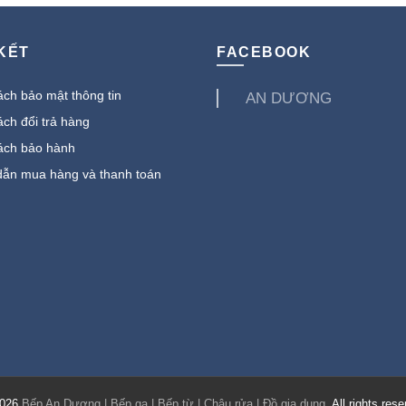
 KẾT
FACEBOOK
ch bảo mật thông tin
AN DƯƠNG
ch đổi trả hàng
ách bảo hành
ẫn mua hàng và thanh toán
2026
Bếp An Dương | Bếp ga | Bếp từ | Chậu rửa | Đồ gia dụng
. All rights res