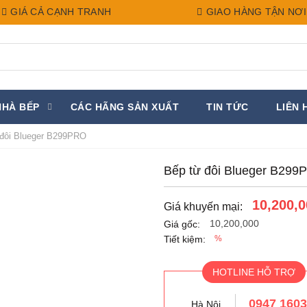
GIÁ CẢ CẠNH TRANH
GIAO HÀNG TẬN NƠI
NHÀ BẾP
CÁC HÃNG SẢN XUẤT
TIN TỨC
LIÊN 
đôi Blueger B299PRO
Bếp từ đôi Blueger B299
10,200,0
Giá khuyến mại:
10,200,000
Giá gốc:
Tiết kiệm:
%
HOTLINE HỖ TRỢ
0947 160
Hà Nội