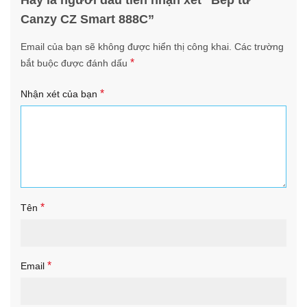
Hãy là người đầu tiên nhận xét “Bếp từ
Canzy CZ Smart 888C”
Email của bạn sẽ không được hiển thị công khai.
Các trường
*
bắt buộc được đánh dấu
*
Nhận xét của bạn
*
Tên
*
Email