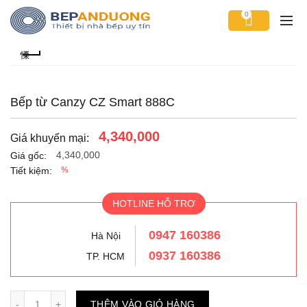
0
Bếp từ Canzy CZ Smart 888C
4,340,000
Giá khuyến mại:
4,340,000
Giá gốc:
Tiết kiệm:
%
HOTLINE HỖ TRỢ
0947 160386
Hà Nội
0937 160386
TP. HCM
Số lượng
THÊM VÀO GIỎ HÀNG