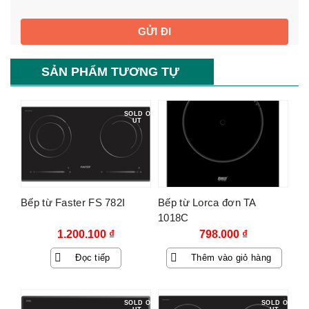
SẢN PHẨM TƯƠNG TỰ
SOLD O
UT
Bếp từ Faster FS 782I
Bếp từ Lorca đơn TA
1018C
1.200.100
₫
798.000
₫
Đọc tiếp
Thêm vào giỏ hàng
SOLD O
SOLD O