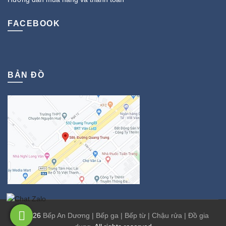
FACEBOOK
BẢN ĐỒ
© 2026
Bếp An Dương | Bếp ga | Bếp từ | Chậu rửa | Đồ gia