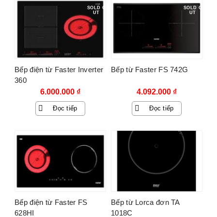
SOLD O
SOLD O
UT
UT
Bếp điện từ Faster Inverter
Bếp từ Faster FS 742G
360
6.000.000
₫
4.092.000
₫
Đọc tiếp
Đọc tiếp
Bếp điện từ Faster FS
Bếp từ Lorca đơn TA
628HI
1018C