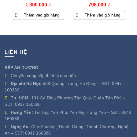
1.300.000
₫
798.000
₫
Thêm vào giỏ hàng
Thêm vào giỏ hàng
LIÊN HỆ
BẾP AN DƯƠNG
Chuyên cung cấp thiết bị nhà bếp.
Địa chỉ Hà Nội:
588 Quang Trung, Hà Đông – SĐT:
0947
160386
Tp. HCM:
191 Gò Dầu, Phường Tân Quý, Quận Tân Phú –
SĐT:
0937 160386
Hưng Yên:
Từ Tây, Yên Phú, Yên Mỹ, Hưng Yên – SĐT:
0948
160386
Nghệ An:
Chợ Phuống, Thanh Giang, Thanh Chương, Nghệ
An – SĐT:
0947 160386