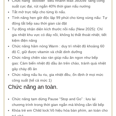
Chức năng “Booster” siêu nhanh Max 3600W: tăng công
suất cực đại, rút ngắn 40% thời gian nấu nướng
Tắt mở trực tiếp cho từng lò nấu.
Tính năng hẹn giờ độc lập 99 phút cho từng vùng nấu: Tự
động tắt bếp sau thời gian cài đặt
Tự động nhận diện kích thước nồi nấu (New 2025): Chỉ
gia nhiệt khu vực có đáy nồi, không bị thất thoát nhiệt, tiết
kiệm điện năng
Chức năng hâm nóng Warm : duy trì nhiệt độ khoảng 60
độ C, giữ được vitamin và chất dinh dưỡng
Chức năng chiên xào rán giúp nấu ăn ngon như bếp
gas: Cảm biến nhiệt độ dầu ăn trên chảo, tránh quá nhiệt
gây cháy đồ ăn
Chức năng nấu liu riu, gia nhiệt đều, ổn định ở mọi mức
công suất (kể cả mức 1)
Chức năng an toàn.
Chức năng tạm dừng Pause “Stop and Go” : lưu lại
chương trình trong thời gian ngắn mà không cần tắt bếp
Khóa trẻ em Child lock:Vô hiệu hóa bàn phím, an toàn cho