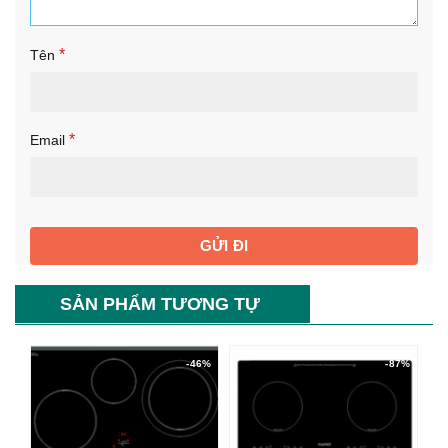
*
Tên
*
Email
SẢN PHẨM TƯƠNG TỰ
-46%
-87%