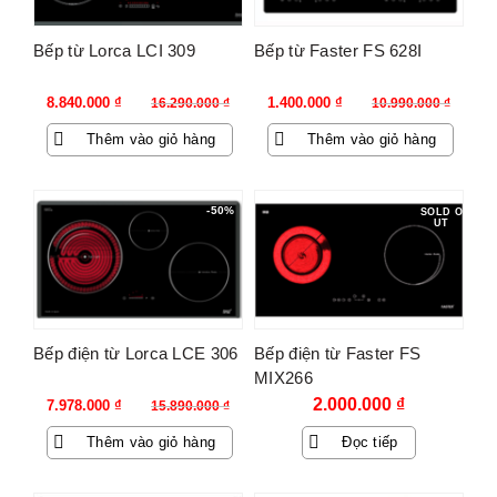
Bếp từ Lorca LCI 309
Bếp từ Faster FS 628I
Giá
Giá
Giá
Giá
8.840.000
₫
1.400.000
₫
16.290.000
₫
10.990.000
₫
gốc
hiện
gốc
hiện
Thêm vào giỏ hàng
Thêm vào giỏ hàng
là:
tại
là:
tại
16.290.000 ₫.
là:
10.990.000 ₫.
là:
8.840.000 ₫.
1.400.000 ₫.
-50%
SOLD O
UT
Bếp điện từ Lorca LCE 306
Bếp điện từ Faster FS
MIX266
Giá
Giá
2.000.000
₫
7.978.000
₫
15.890.000
₫
gốc
hiện
Thêm vào giỏ hàng
Đọc tiếp
là:
tại
15.890.000 ₫.
là:
7.978.000 ₫.