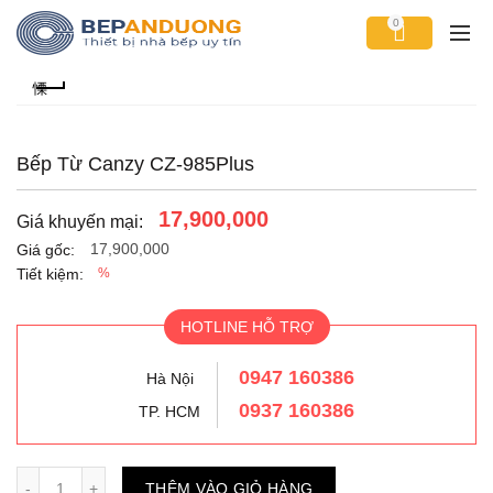
0
Bếp Từ Canzy CZ-985Plus
17,900,000
Giá khuyến mại:
17,900,000
Giá gốc:
Tiết kiệm:
%
HOTLINE HỖ TRỢ
0947 160386
Hà Nội
0937 160386
TP. HCM
Số lượng
THÊM VÀO GIỎ HÀNG