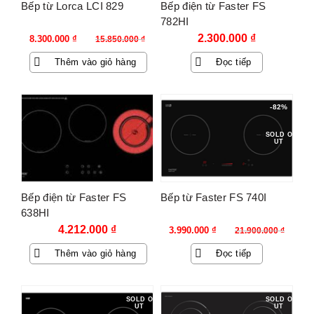
Bếp từ Lorca LCI 829
Bếp điện từ Faster FS
782HI
Giá
Giá
2.300.000
₫
8.300.000
₫
15.850.000
₫
gốc
hiện
Thêm vào giỏ hàng
Đọc tiếp
là:
tại
15.850.000 ₫.
là:
8.300.000 ₫.
-82%
SOLD O
UT
Bếp điện từ Faster FS
Bếp từ Faster FS 740I
638HI
Giá
Giá
4.212.000
₫
3.990.000
₫
21.900.000
₫
gốc
hiện
Thêm vào giỏ hàng
Đọc tiếp
là:
tại
21.900.000 ₫.
là:
3.990.000 ₫.
SOLD O
SOLD O
UT
UT