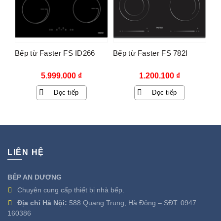
Bếp từ Faster FS ID266
Bếp từ Faster FS 782I
5.999.000
₫
1.200.100
₫
Đọc tiếp
Đọc tiếp
LIÊN HỆ
BẾP AN DƯƠNG
Chuyên cung cấp thiết bị nhà bếp.
Địa chỉ Hà Nội:
588 Quang Trung, Hà Đông – SĐT:
0947
160386