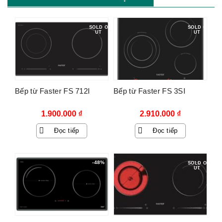
SOLD O
SOLD O
UT
UT
Bếp từ Faster FS 712I
Bếp từ Faster FS 3SI
1.900.000
₫
2.910.000
₫
Đọc tiếp
Đọc tiếp
-48%
SOLD O
UT