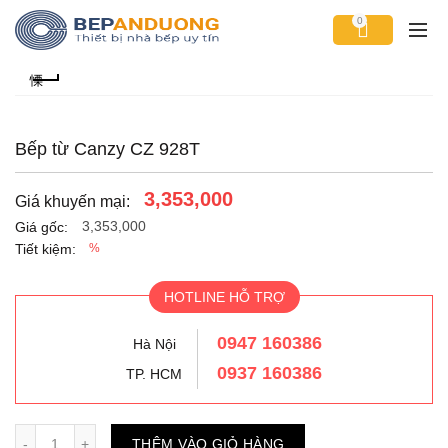
0
Bếp từ Canzy CZ 928T
3,353,000
Giá khuyến mại:
3,353,000
Giá gốc:
Tiết kiệm:
%
HOTLINE HỖ TRỢ
0947 160386
Hà Nội
0937 160386
TP. HCM
Số lượng
THÊM VÀO GIỎ HÀNG