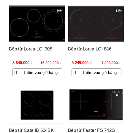
-46%
-33%
Bếp từ Lorca LCI 309
Bếp từ Lorca LCI 886
Giá
Giá
Giá
Giá
8.840.000
₫
5.249.000
₫
16.290.000
₫
7.890.000
₫
gốc
hiện
gốc
hiện
Thêm vào giỏ hàng
Thêm vào giỏ hàng
là:
tại
là:
tại
16.290.000 ₫.
là:
7.890.000 ₫.
là:
8.840.000 ₫.
5.249.000 ₫.
SOLD O
UT
Bếp từ Cata IB 604BK
Bếp từ Faster FS 742G