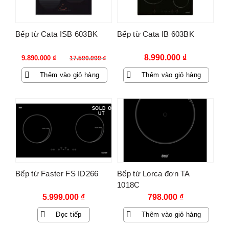
Bếp từ Cata ISB 603BK
Bếp từ Cata IB 603BK
Giá
Giá
8.990.000
₫
9.890.000
₫
17.500.000
₫
gốc
hiện
Thêm vào giỏ hàng
Thêm vào giỏ hàng
là:
tại
17.500.000 ₫.
là:
9.890.000 ₫.
SOLD O
UT
Bếp từ Faster FS ID266
Bếp từ Lorca đơn TA
1018C
5.999.000
₫
798.000
₫
Đọc tiếp
Thêm vào giỏ hàng