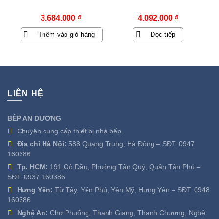
3.684.000
₫
4.092.000
₫
Thêm vào giỏ hàng
Đọc tiếp
LIÊN HỆ
BẾP AN DƯƠNG
Chuyên cung cấp thiết bị nhà bếp.
Địa chỉ Hà Nội:
588 Quang Trung, Hà Đông – SĐT:
0947
160386
Tp. HCM:
191 Gò Dầu, Phường Tân Quý, Quận Tân Phú –
SĐT:
0937 160386
Hưng Yên:
Từ Tây, Yên Phú, Yên Mỹ, Hưng Yên – SĐT:
0948
160386
Nghệ An:
Chợ Phuống, Thanh Giang, Thanh Chương, Nghệ