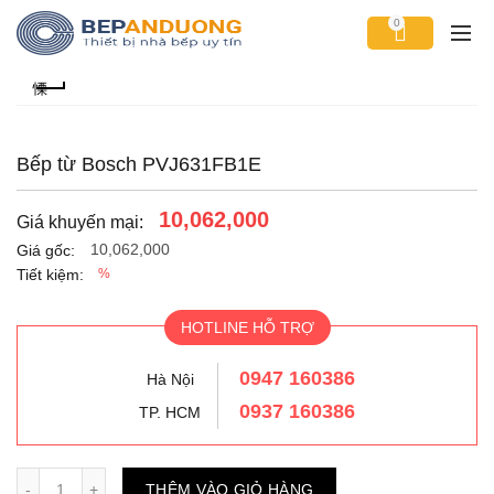
0
Bếp từ Bosch PVJ631FB1E
10,062,000
Giá khuyến mại:
10,062,000
Giá gốc:
Tiết kiệm:
%
HOTLINE HỖ TRỢ
0947 160386
Hà Nội
0937 160386
TP. HCM
Số lượng
THÊM VÀO GIỎ HÀNG