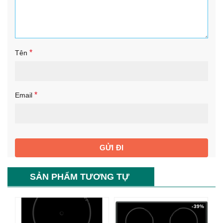
*
Tên
*
Email
SẢN PHẨM TƯƠNG TỰ
-39%