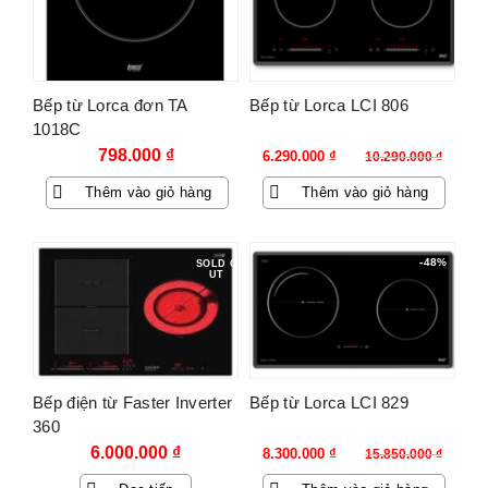
Bếp từ Lorca đơn TA
Bếp từ Lorca LCI 806
1018C
Giá
Giá
798.000
₫
6.290.000
₫
10.290.000
₫
gốc
hiện
Thêm vào giỏ hàng
Thêm vào giỏ hàng
là:
tại
10.290.000 ₫.
là:
6.290.000 ₫.
-48%
SOLD O
UT
Bếp điện từ Faster Inverter
Bếp từ Lorca LCI 829
360
Giá
Giá
6.000.000
₫
8.300.000
₫
15.850.000
₫
gốc
hiện