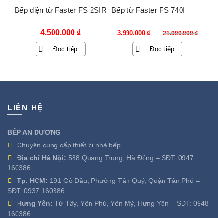
Bếp điện từ Faster FS 2SIR
Bếp từ Faster FS 740I
Giá
Giá
4.500.000
₫
3.990.000
₫
21.900.000
₫
gốc
hiện
Đọc tiếp
Đọc tiếp
là:
tại
21.900.000 ₫.
là:
3.990.000 ₫.
LIÊN HỆ
BẾP AN DƯƠNG
Chuyên cung cấp thiết bị nhà bếp.
Địa chỉ Hà Nội:
588 Quang Trung, Hà Đông – SĐT:
0947
160386
Tp. HCM:
191 Gò Dầu, Phường Tân Quý, Quận Tân Phú –
SĐT:
0937 160386
Hưng Yên:
Từ Tây, Yên Phú, Yên Mỹ, Hưng Yên – SĐT:
0948
160386