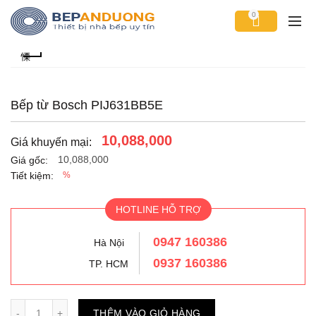
0
Bếp từ Bosch PIJ631BB5E
10,088,000
Giá khuyến mại:
10,088,000
Giá gốc:
Tiết kiệm:
%
HOTLINE HỖ TRỢ
0947 160386
Hà Nội
0937 160386
TP. HCM
Số lượng
THÊM VÀO GIỎ HÀNG