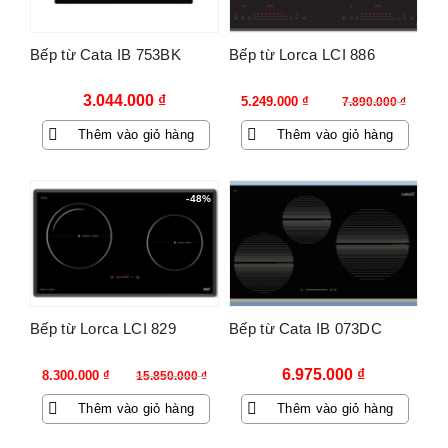
Bếp từ Cata IB 753BK
Bếp từ Lorca LCI 886
Giá
Giá
3.044.000
₫
5.249.000
₫
7.890.000
₫
gốc
hiện
Thêm vào giỏ hàng
Thêm vào giỏ hàng
là:
tại
7.890.000 ₫.
là:
5.249.000 ₫.
-48%
Bếp từ Lorca LCI 829
Bếp từ Cata IB 073DC
Giá
Giá
6.975.000
₫
8.300.000
₫
15.850.000
₫
gốc
hiện
Thêm vào giỏ hàng
Thêm vào giỏ hàng
là:
tại
15.850.000 ₫.
là: