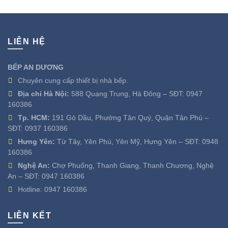
8.300.000 ₫.
LIÊN HỆ
BẾP AN DƯƠNG
Chuyên cung cấp thiết bị nhà bếp.
Địa chỉ Hà Nội:
588 Quang Trung, Hà Đông – SĐT:
0947
160386
Tp. HCM:
191 Gò Dầu, Phường Tân Quý, Quận Tân Phú –
SĐT:
0937 160386
Hưng Yên:
Từ Tây, Yên Phú, Yên Mỹ, Hưng Yên – SĐT:
0948
160386
Nghệ An:
Chợ Phuống, Thanh Giang, Thanh Chương, Nghệ
An – SĐT:
0947 160386
Hotline:
0947 160386
LIÊN KẾT