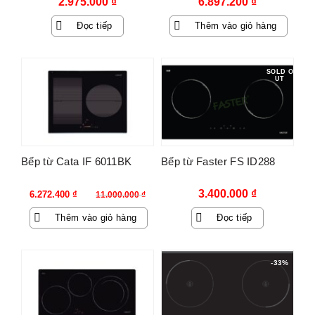
2.975.000
₫
6.897.200
₫
Đọc tiếp
Thêm vào giỏ hàng
-43%
SOLD O
UT
Bếp từ Cata IF 6011BK
Bếp từ Faster FS ID288
Giá
Giá
3.400.000
₫
6.272.400
₫
11.000.000
₫
gốc
hiện
Thêm vào giỏ hàng
Đọc tiếp
là:
tại
11.000.000 ₫.
là:
6.272.400 ₫.
-33%