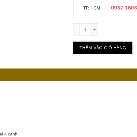
0937 160
TP. HCM
Số lượng
THÊM VÀO GIỎ HÀNG
oại 4 cạnh