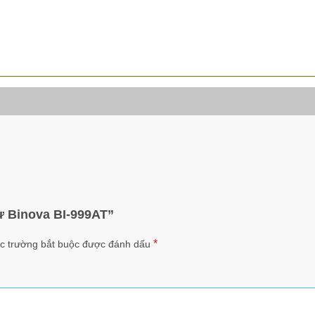
từ Binova BI-999AT”
*
c trường bắt buộc được đánh dấu