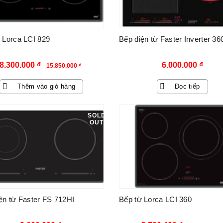
 Lorca LCI 829
Bếp điện từ Faster Inverter 36
Giá
Giá
8.300.000
₫
6.000.000
₫
15.850.000
₫
gốc
hiện
Thêm vào giỏ hàng
Đọc tiếp
là:
tại
15.850.000 ₫.
là:
SOLD
OUT
8.300.000 ₫.
ện từ Faster FS 712HI
Bếp từ Lorca LCI 360