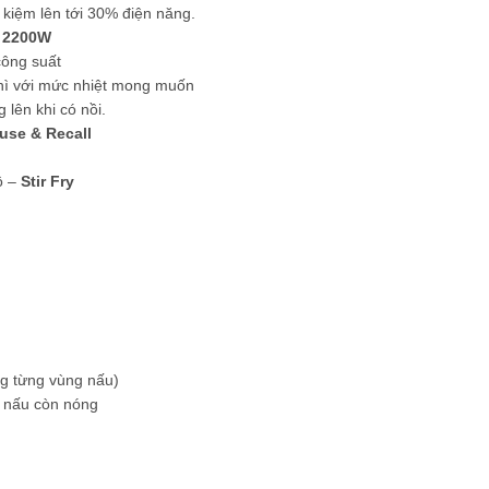
t kiệm lên tới 30% điện năng.
 2200W
ông suất
thì với mức nhiệt mong muốn
lên khi có nồi.
use & Recall
ộ –
Stir Fry
ng từng vùng nấu)
g nấu còn nóng