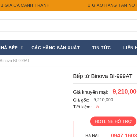
GIÁ CẢ CẠNH TRANH
GIAO HÀNG TẬN NƠI
NHÀ BẾP
CÁC HÃNG SẢN XUẤT
TIN TỨC
LIÊN 
Binova BI-999AT
Bếp từ Binova BI-999AT
9,210,00
Giá khuyến mại:
9,210,000
Giá gốc:
Tiết kiệm:
%
HOTLINE HỖ TRỢ
0947 160
Hà Nội