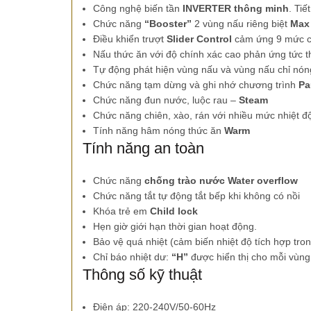
Công nghệ biến tần
INVERTER thông minh
. Tiế
Chức năng
“Booster”
2 vùng nấu riêng biệt
Max
Điều khiển trượt
Slider Control
cảm ứng 9 mức c
Nấu thức ăn với độ chính xác cao phản ứng tức 
Tự động phát hiện vùng nấu và vùng nấu chỉ nóng 
Chức năng tạm dừng và ghi nhớ chương trình
Pa
Chức năng đun nước, luộc rau –
Steam
Chức năng chiên, xào, rán với nhiều mức nhiệt đ
Tính năng hâm nóng thức ăn
Warm
Tính năng an toàn
Chức năng
chống trào nước Water overflow
Chức năng tắt tự động tắt bếp khi không có nồi
Khóa trẻ em
Child lock
Hẹn giờ giới hạn thời gian hoạt động.
Bảo vệ quá nhiệt (cảm biến nhiệt độ tích hợp tro
Chỉ báo nhiệt dư:
“H”
được hiển thị cho mỗi vùn
Thông số kỹ thuật
Điện áp: 220-240V/50-60Hz