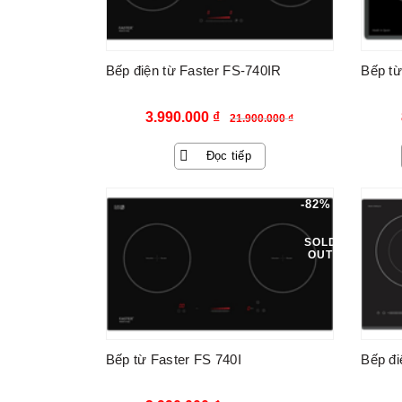
Bếp điện từ Faster FS-740IR
Bếp từ
Giá
Giá
3.990.000
₫
21.900.000
₫
gốc
hiện
Đọc tiếp
là:
tại
21.900.000 ₫.
là:
-82%
3.990.000 ₫.
SOLD
OUT
Bếp từ Faster FS 740I
Bếp đi