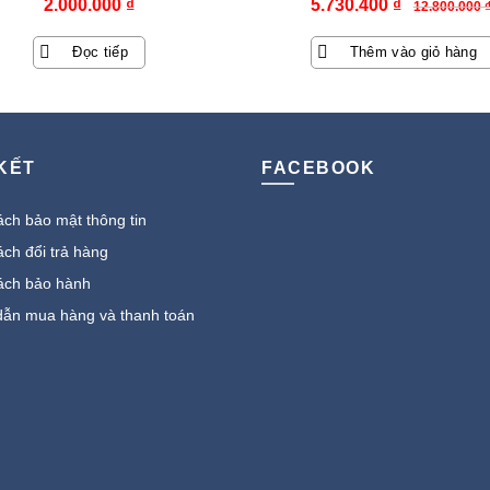
Giá
Giá
2.000.000
₫
5.730.400
₫
12.800.000
gốc
hiện
Đọc tiếp
Thêm vào giỏ hàng
là:
tại
12.800.000 ₫.
là:
5.730.400 
 KẾT
FACEBOOK
ch bảo mật thông tin
ch đổi trả hàng
ách bảo hành
ẫn mua hàng và thanh toán