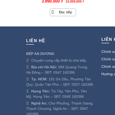
Giá
Giá
3.990.000
₫
21.900.000
₫
gốc
hiện
Đọc tiếp
là:
tại
21.900.000 ₫.
là:
3.990.000 ₫.
LIÊN
LIÊN HỆ
Chính sá
BẾP AN DƯƠNG
Chính sá
Chuyên cung cấp thiết bị nhà bếp.
Chính s
Địa chỉ Hà Nội:
588 Quang Trung,
Hà Đông – SĐT:
0947 160386
Hướng d
Tp. HCM:
191 Gò Dầu, Phường Tân
Quý, Quận Tân Phú – SĐT:
0937 160386
Hưng Yên:
Từ Tây, Yên Phú, Yên
Mỹ, Hưng Yên – SĐT:
0948 160386
Nghệ An:
Chợ Phuống, Thanh Giang,
Thanh Chương, Nghệ An – SĐT:
0947
160386