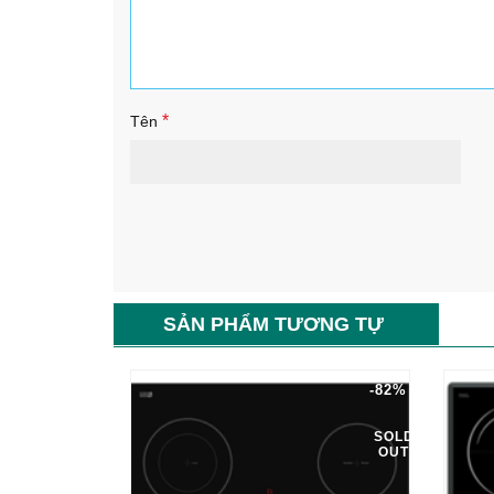
*
Tên
SẢN PHẨM TƯƠNG TỰ
-82%
SOLD
OUT