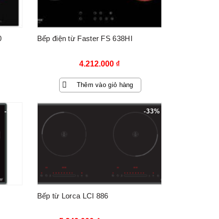
0
Bếp điện từ Faster FS 638HI
4.212.000
₫
Thêm vào giỏ hàng
-55%
-33%
Bếp từ Lorca LCI 886