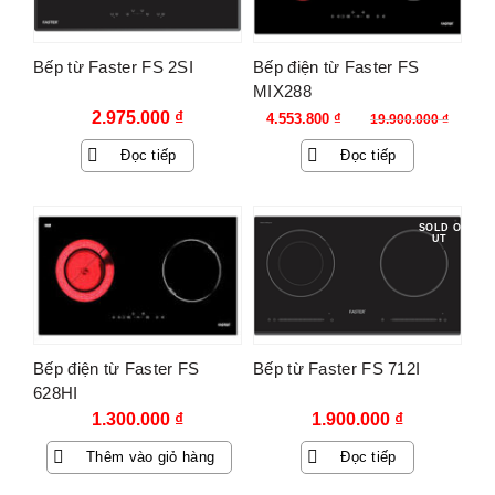
Bếp từ Faster FS 2SI
Bếp điện từ Faster FS
MIX288
Giá
Giá
2.975.000
₫
4.553.800
₫
19.900.000
₫
gốc
hiện
Đọc tiếp
Đọc tiếp
là:
tại
19.900.000 ₫.
là:
4.553.800 ₫.
SOLD O
UT
Bếp điện từ Faster FS
Bếp từ Faster FS 712I
628HI
1.300.000
₫
1.900.000
₫
Thêm vào giỏ hàng
Đọc tiếp