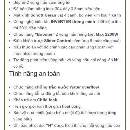
Bếp từ 2 vùng nấu cảm ứng từ
Đế bếp làm bằng inox 304 dày 0.8mm siêu bền
Mặt kính
Schott Ceran
vát 4 cạnh, bo viền kim loại 4 cạnh
Công nghệ biến tần
INVERTER thông minh
. Tiết kiệm lên
tới 30% điện năng.
Chức năng
“Booster”
2 vùng nấu riêng biệt
Max 2200W
Điều khiển trượt
Slider Control
cảm ứng 9 mức công suất
Nấu thức ăn với độ chính xác cao phản ứng tức thì với
mức nhiệt mong muốn
Tự động phát hiện vùng nấu và vùng nấu chỉ nóng lên khi
có nồi.
Tính năng an toàn
Chức năng
chống trào nước Water overflow
Chức năng tắt tự động tắt bếp khi không có nồi
Khóa trẻ em
Child lock
Hẹn giờ giới hạn thời gian hoạt động.
Bảo vệ quá nhiệt (cảm biến nhiệt độ tích hợp trong từng
vùng nấu)
Chỉ báo nhiệt dư:
“H”
được hiển thị cho mỗi vùng nấu còn