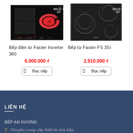
SOLD O
SOLD O
UT
UT
Bếp điện từ Faster Inverter
Bếp từ Faster FS 3SI
360
6.000.000
₫
2.910.000
₫
Đọc tiếp
Đọc tiếp
LIÊN HỆ
BẾP AN DƯƠNG
Chuyên cung cấp thiết bị nhà bếp.