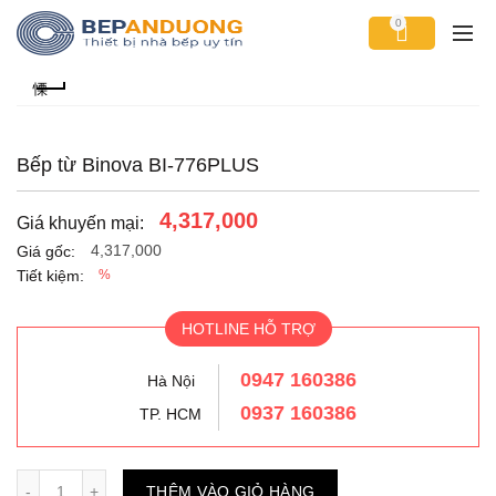
0
Bếp từ Binova BI-776PLUS
4,317,000
Giá khuyến mại:
4,317,000
Giá gốc:
Tiết kiệm:
%
HOTLINE HỖ TRỢ
0947 160386
Hà Nội
0937 160386
TP. HCM
Số lượng
THÊM VÀO GIỎ HÀNG