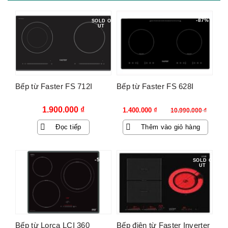
-87%
SOLD O
UT
Bếp từ Faster FS 712I
Bếp từ Faster FS 628I
Giá
Giá
1.900.000
₫
1.400.000
₫
10.990.000
₫
gốc
hiện
Đọc tiếp
Thêm vào giỏ hàng
là:
tại
10.990.000 ₫.
là:
1.400.000 ₫.
-55%
SOLD O
UT
Bếp từ Lorca LCI 360
Bếp điện từ Faster Inverter