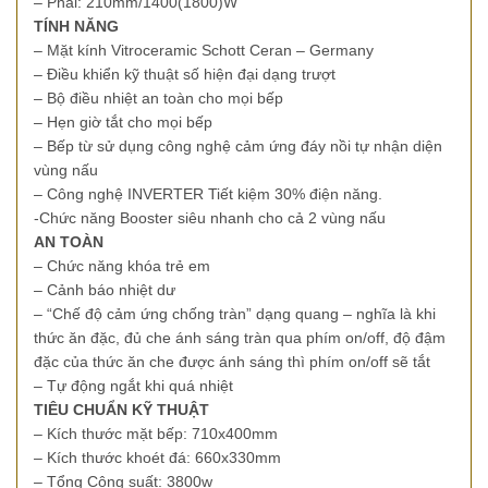
– Phải: 210mm/1400(1800)W
TÍNH NĂNG
– Mặt kính Vitroceramic Schott Ceran – Germany
– Ðiều khiển kỹ thuật số hiện đại dạng trượt
– Bộ điều nhiệt an toàn cho mọi bếp
– Hẹn giờ tắt cho mọi bếp
– Bếp từ sử dụng công nghệ cảm ứng đáy nồi tự nhận diện
vùng nấu
– Công nghệ INVERTER Tiết kiệm 30% điện năng.
-Chức năng Booster siêu nhanh cho cả 2 vùng nấu
AN TOÀN
– Chức năng khóa trẻ em
– Cảnh báo nhiệt dư
– “Chế độ cảm ứng chống tràn” dạng quang – nghĩa là khi
thức ăn đặc, đủ che ánh sáng tràn qua phím on/off, độ đậm
đặc của thức ăn che được ánh sáng thì phím on/off sẽ tắt
– Tự động ngắt khi quá nhiệt
TIÊU CHUẨN KỸ THUẬT
– Kích thước mặt bếp: 710x400mm
– Kích thước khoét đá: 660x330mm
– Tổng Công suất: 3800w