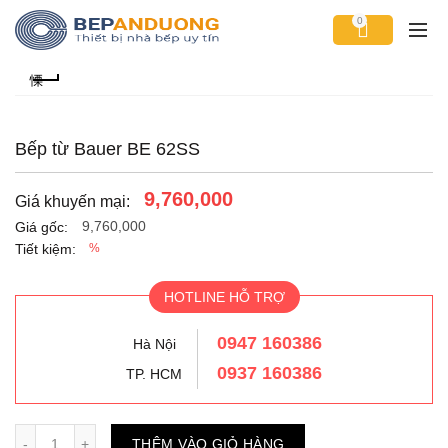
0
Bếp từ Bauer BE 62SS
9,760,000
Giá khuyến mại:
9,760,000
Giá gốc:
Tiết kiệm:
%
HOTLINE HỖ TRỢ
0947 160386
Hà Nội
0937 160386
TP. HCM
Số lượng
THÊM VÀO GIỎ HÀNG