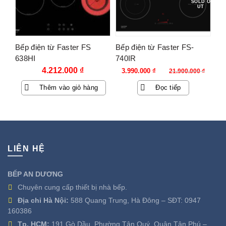
SOLD O
UT
Bếp điện từ Faster FS
Bếp điện từ Faster FS-
638HI
740IR
Giá
Giá
4.212.000
₫
3.990.000
₫
21.900.000
₫
gốc
hiện
Thêm vào giỏ hàng
Đọc tiếp
là:
tại
21.900.000 ₫.
là:
3.990.000 ₫.
LIÊN HỆ
BẾP AN DƯƠNG
Chuyên cung cấp thiết bị nhà bếp.
Địa chỉ Hà Nội:
588 Quang Trung, Hà Đông – SĐT:
0947
160386
Tp. HCM:
191 Gò Dầu, Phường Tân Quý, Quận Tân Phú –