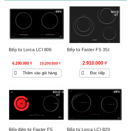
-39%
SOLD O
UT
Bếp từ Lorca LCI 806
Bếp từ Faster FS 3SI
Giá
Giá
2.910.000
₫
6.290.000
₫
10.290.000
₫
gốc
hiện
Thêm vào giỏ hàng
Đọc tiếp
là:
tại
10.290.000 ₫.
là:
6.290.000 ₫.
-48%
SOLD O
UT
Bếp điện từ Faster FS
Bếp từ Lorca LCI 829