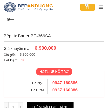
0
Bếp từ Bauer BE-366SA
6,900,000
Giá khuyến mại:
6,900,000
Giá gốc:
Tiết kiệm:
%
HOTLINE HỖ TRỢ
0947 160386
Hà Nội
0937 160386
TP. HCM
Số lượng
THÊM VÀO GIỎ HÀNG