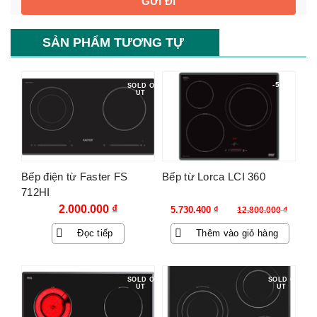
SẢN PHẨM TƯƠNG TỰ
-55%
SOLD O
UT
Bếp điện từ Faster FS
Bếp từ Lorca LCI 360
712HI
Giá
Giá
2.000.000
₫
5.730.400
₫
12.800.000
₫
gốc
hiện
Đọc tiếp
Thêm vào giỏ hàng
là:
tại
12.800.000 ₫.
là:
5.730.400 ₫.
SOLD O
SOLD O
UT
UT