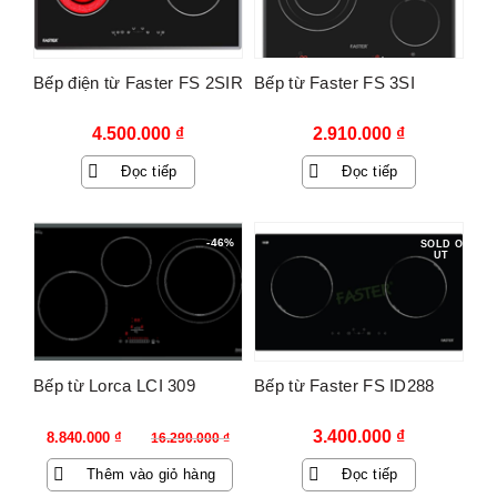
Bếp điện từ Faster FS 2SIR
Bếp từ Faster FS 3SI
4.500.000
₫
2.910.000
₫
Đọc tiếp
Đọc tiếp
-46%
SOLD O
UT
Bếp từ Lorca LCI 309
Bếp từ Faster FS ID288
Giá
Giá
3.400.000
₫
8.840.000
₫
16.290.000
₫
gốc
hiện
Thêm vào giỏ hàng
Đọc tiếp
là:
tại