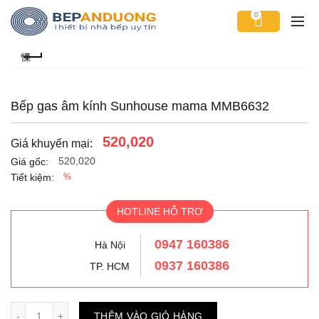
0
Bếp gas âm kính Sunhouse mama MMB6632
520,020
Giá khuyến mại:
520,020
Giá gốc:
Tiết kiệm:
%
HOTLINE HỖ TRỢ
0947 160386
Hà Nội
0937 160386
TP. HCM
Số lượng
THÊM VÀO GIỎ HÀNG