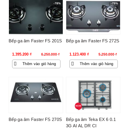
-78%
-79%
Bếp ga âm Faster FS 201S
Bếp ga âm Faster FS 272S
Giá
Giá
Giá
Giá
1.395.200
₫
1.123.400
₫
6.250.000
₫
5.250.000
₫
gốc
hiện
gốc
hiện
Thêm vào giỏ hàng
Thêm vào giỏ hàng
là:
tại
là:
tại
6.250.000 ₫.
là:
5.250.000 ₫.
là:
1.395.200 ₫.
1.123.400 ₫.
-79%
-32%
Bếp ga âm Faster FS 270S
Bếp ga âm Teka EX 6 0.1
3G AI AL DR CI