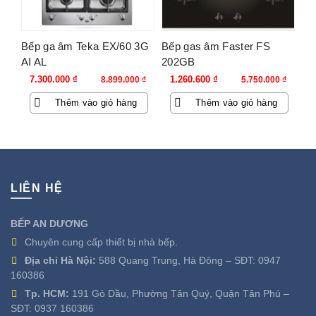
Bếp ga âm Teka EX/60 3G
Bếp gas âm Faster FS
AI AL
202GB
Giá
Giá
Giá
Giá
7.300.000
₫
1.260.600
₫
8.899.000
₫
5.750.000
₫
gốc
hiện
gốc
hiện
Thêm vào giỏ hàng
Thêm vào giỏ hàng
là:
tại
là:
tại
8.899.000 ₫.
là:
5.750.000 ₫.
là:
7.300.000 ₫.
1.260.600 ₫.
LIÊN HỆ
BẾP AN DƯƠNG
Chuyên cung cấp thiết bị nhà bếp.
Địa chỉ Hà Nội:
588 Quang Trung, Hà Đông – SĐT:
0947
160386
Tp. HCM:
191 Gò Dầu, Phường Tân Quý, Quận Tân Phú –
SĐT:
0937 160386