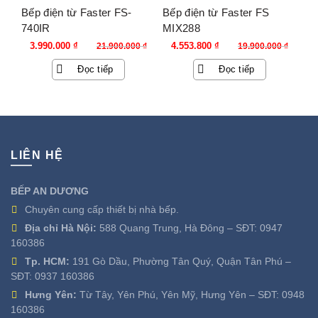
Bếp điện từ Faster FS-
Bếp điện từ Faster FS
740IR
MIX288
Giá
Giá
Giá
Giá
3.990.000
₫
4.553.800
₫
21.900.000
₫
19.900.000
₫
gốc
hiện
gốc
hiện
Đọc tiếp
Đọc tiếp
là:
tại
là:
tại
21.900.000 ₫.
là:
19.900.000 ₫.
là:
3.990.000 ₫.
4.553.800 ₫.
LIÊN HỆ
BẾP AN DƯƠNG
Chuyên cung cấp thiết bị nhà bếp.
Địa chỉ Hà Nội:
588 Quang Trung, Hà Đông – SĐT:
0947
160386
Tp. HCM:
191 Gò Dầu, Phường Tân Quý, Quận Tân Phú –
SĐT:
0937 160386
Hưng Yên:
Từ Tây, Yên Phú, Yên Mỹ, Hưng Yên – SĐT:
0948
160386