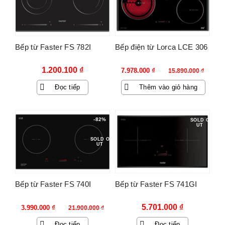
Bếp từ Faster FS 782I
Bếp điện từ Lorca LCE 306
Giá
Giá
1.200.100
₫
7.978.000
₫
15.890.000
₫
gốc
hiện
Đọc tiếp
Thêm vào giỏ hàng
là:
tại
15.890.000 ₫.
là:
7.978.000 ₫.
-82%
SOLD O
UT
SOLD O
UT
Bếp từ Faster FS 740I
Bếp từ Faster FS 741GI
Giá
Giá
5.701.000
₫
3.990.000
₫
21.900.000
₫
gốc
hiện
Đọc tiếp
Đọc tiếp