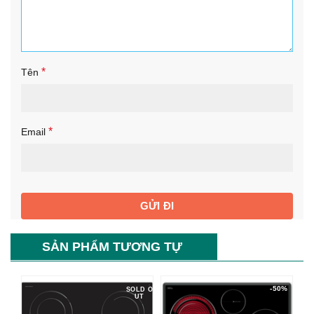
*
Tên
*
Email
SẢN PHẨM TƯƠNG TỰ
-50%
SOLD O
UT