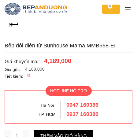
0
Bếp đôi điện từ Sunhouse Mama MMB568-EI
4,189,000
Giá khuyến mại:
4,189,000
Giá gốc:
Tiết kiệm:
%
HOTLINE HỖ TRỢ
0947 160386
Hà Nội
0937 160386
TP. HCM
Số lượng
THÊM VÀO GIỎ HÀNG