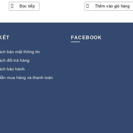
gốc
hiện
Đọc tiếp
Thêm vào giỏ hàng
là:
tại
7.890.000 ₫.
là:
5.249.000 
 KẾT
FACEBOOK
ch bảo mật thông tin
ch đổi trả hàng
ách bảo hành
ẫn mua hàng và thanh toán