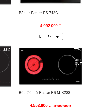
Bếp từ Faster FS 742G
4.092.000
₫
Đọc tiếp
-33%
-77%
SOLD
OUT
Bếp điện từ Faster FS MIX288
Giá
Giá
4.553.800
₫
₫
19.900.000
₫