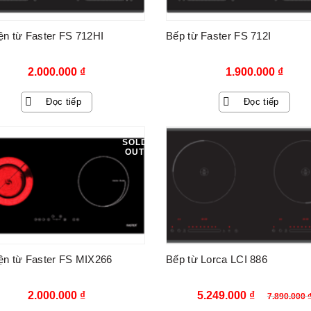
ện từ Faster FS 712HI
Bếp từ Faster FS 712I
2.000.000
₫
1.900.000
₫
Đọc tiếp
Đọc tiếp
SOLD
OUT
ện từ Faster FS MIX266
Bếp từ Lorca LCI 886
Giá
Giá
2.000.000
₫
5.249.000
₫
7.890.000