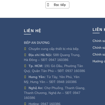
Đọc tiếp
LIÊN
LIÊN HỆ
Chính sá
BẾP AN DƯƠNG
Chính sá
Chuyên cung cấp thiết bị nhà bếp.
Chính s
Địa chỉ Hà Nội:
588 Quang Trung,
Hà Đông – SĐT:
0947 160386
Hướng d
Tp. HCM:
191 Gò Dầu, Phường Tân
Quý, Quận Tân Phú – SĐT:
0937 160386
Hưng Yên:
Từ Tây, Yên Phú, Yên
Mỹ, Hưng Yên – SĐT:
0948 160386
Nghệ An:
Chợ Phuống, Thanh Giang,
Thanh Chương, Nghệ An – SĐT:
0947
160386
Hotline:
0947 160386