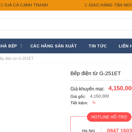
GIÁ CẢ CẠNH TRANH
GIAO HÀNG TẬN NƠI
NHÀ BẾP
CÁC HÃNG SẢN XUẤT
TIN TỨC
LIÊN 
p điện từ G-251ET
Bếp điện từ G-251ET
4,150,00
Giá khuyến mại:
4,150,000
Giá gốc:
Tiết kiệm:
%
HOTLINE HỖ TRỢ
0947 160
Hà Nội