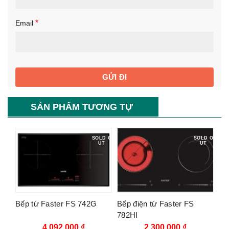
*
Email
SẢN PHẨM TƯƠNG TỰ
SOLD O
SOLD O
UT
UT
Bếp từ Faster FS 742G
Bếp điện từ Faster FS
782HI
4.092.000
₫
2.300.000
₫