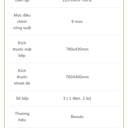
Điện áp
220-240V~50Hz
Mức điều
chỉnh
9 mức
công suất
Kích
thước mặt
780x430mm
bếp
Kích
thước
760X400mm
khoét đá
Số bếp
3 ( 1 điện, 2 từ)
Thương
Besuto
hiệu