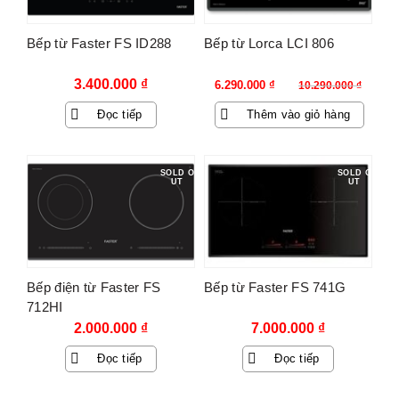
Bếp từ Faster FS ID288
Bếp từ Lorca LCI 806
Giá
Giá
3.400.000
₫
6.290.000
₫
10.290.000
₫
gốc
hiện
Đọc tiếp
Thêm vào giỏ hàng
là:
tại
10.290.000 ₫.
là:
6.290.000 ₫.
SOLD O
SOLD O
UT
UT
Bếp điện từ Faster FS
Bếp từ Faster FS 741G
712HI
2.000.000
₫
7.000.000
₫
Đọc tiếp
Đọc tiếp