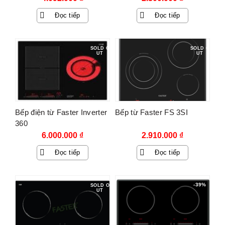
Đọc tiếp
Đọc tiếp
SOLD O
SOLD O
UT
UT
Bếp điện từ Faster Inverter
Bếp từ Faster FS 3SI
360
6.000.000
₫
2.910.000
₫
Đọc tiếp
Đọc tiếp
-39%
SOLD O
UT