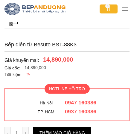
0
Bếp điện từ Besuto BST-88K3
14,890,000
Giá khuyến mại:
14,890,000
Giá gốc:
Tiết kiệm:
%
HOTLINE HỖ TRỢ
0947 160386
Hà Nội
0937 160386
TP. HCM
Số lượng
THÊM VÀO GIỎ HÀNG