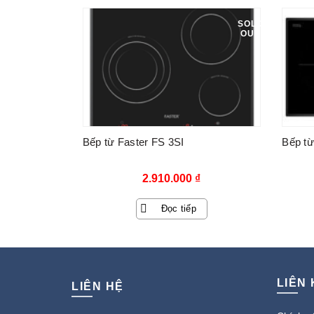
16.290.000 ₫.
là:
SOLD
OUT
8.840.000 ₫.
Bếp từ Faster FS 3SI
Bếp từ
2.910.000
₫
Đọc tiếp
LIÊN
LIÊN HỆ