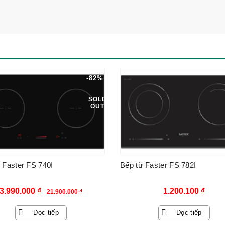
-82%
SOLD
OUT
 Faster FS 740I
Bếp từ Faster FS 782I
Giá
Giá
3.990.000
₫
1.200.100
₫
21.900.000
₫
gốc
hiện
Đọc tiếp
Đọc tiếp
là:
tại