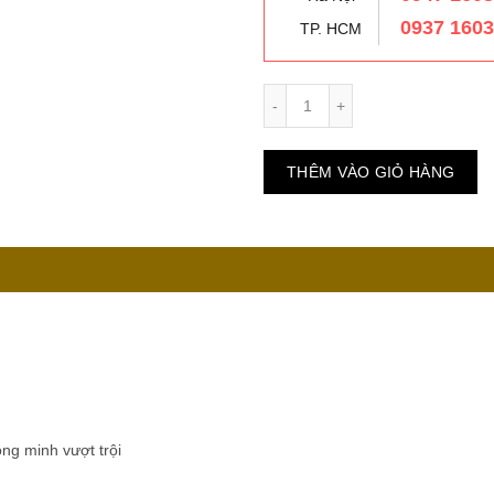
0937 160
TP. HCM
Số lượng
THÊM VÀO GIỎ HÀNG
ông minh vượt trội