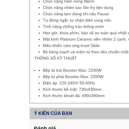
Chức năng hâm nóng
Warm
Chức năng
chiên xào Stir-fry tiện dụng
Chức năng
tạm dừng khi nấu Pause
Tự động ngắt, tự nhận diện vùng nấu
Tính năng chống tràn thông minh
Hẹn giờ, khóa phím, bảo vệ an toàn quá nhiệt 
Mặt kính Platinum Ceramic viền nhôm 2 cạnh, 
Điều khiển cảm ứng trượt Slide
Bộ bảng mạch và mâm từ theo tiêu chuẩn chất
THÔNG SỐ KỸ THUẬT
Bếp từ trái
Booster Max: 2200W
Bếp từ phải
Booster Max: 2200W
Điện áp: 220-240V/ 50-60Hz
Kích thước bề mặt: 730x430mm
Kích thước khoét đá: 690x390mm
Ý KIẾN CỦA BẠN
Đánh giá