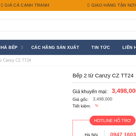
GIÁ CẢ CẠNH TRANH
GIAO HÀNG TẬN NƠI
NHÀ BẾP
CÁC HÃNG SẢN XUẤT
TIN TỨC
LIÊN 
ừ Canzy CZ TT24
Bếp 2 từ Canzy CZ TT24
3,498,00
Giá khuyến mại:
3,498,000
Giá gốc:
Tiết kiệm:
%
HOTLINE HỖ TRỢ
0947 160
Hà Nội