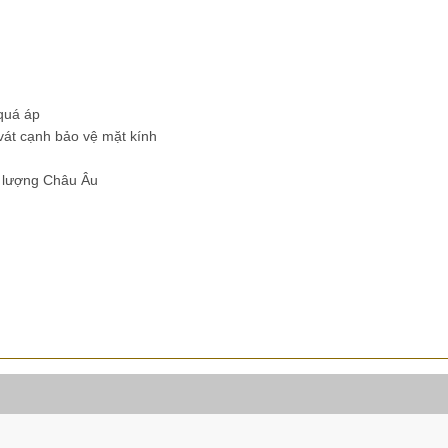
quá áp
vát cạnh bảo vệ mặt kính
 lượng Châu Âu