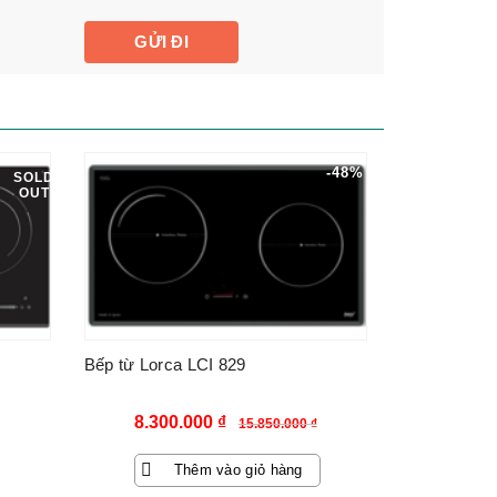
-48%
SOLD
OUT
Bếp từ Lorca LCI 829
Giá
Giá
8.300.000
₫
15.850.000
₫
gốc
hiện
Thêm vào giỏ hàng
là:
tại