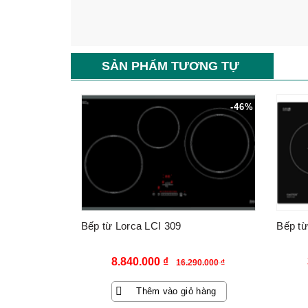
SẢN PHẨM TƯƠNG TỰ
-46%
Bếp từ Lorca LCI 309
Bếp từ
Giá
Giá
8.840.000
₫
16.290.000
₫
gốc
hiện
Thêm vào giỏ hàng
là:
tại