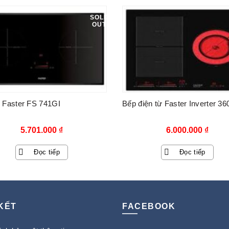
21.900.000 ₫.
là:
SOLD
OUT
3.990.000 ₫.
 Faster FS 741GI
Bếp điện từ Faster Inverter 36
5.701.000
₫
6.000.000
₫
Đọc tiếp
Đọc tiếp
 KẾT
FACEBOOK