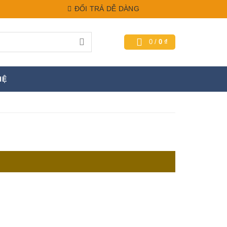
ĐỔI TRẢ DỄ DÀNG
0
/
0
₫
HỆ