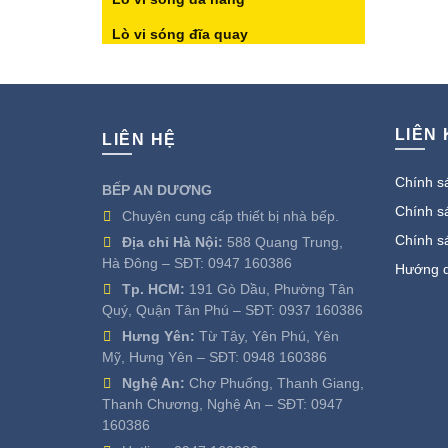
Lò vi sóng đĩa quay
Lò vi sóng kết hợp nướng
Loa kéo
LIÊN
LIÊN HỆ
Máy Giặt
Máy lọc không khí
Chính sá
BẾP AN DƯƠNG
Máy lọc nước
Chính sá
Chuyên cung cấp thiết bị nhà bếp.
Chính s
Địa chỉ Hà Nội:
588 Quang Trung,
Máy rửa bát
Hà Đông – SĐT:
0947 160386
Hướng d
Máy rửa bát để bàn
Tp. HCM:
191 Gò Dầu, Phường Tân
Quý, Quận Tân Phú – SĐT:
0937 160386
Máy rửa bát độc lập
Hưng Yên:
Từ Tây, Yên Phú, Yên
Máy sấy
Mỹ, Hưng Yên – SĐT:
0948 160386
Nghệ An:
Chợ Phuống, Thanh Giang,
Máy sấy bát
Thanh Chương, Nghệ An – SĐT:
0947
Máy sấy bát âm tủ
160386